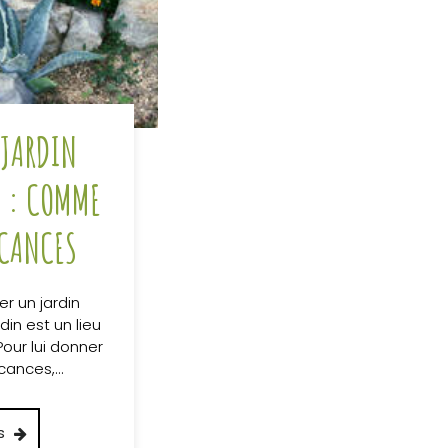
 JARDIN
 : COMME
ACANCES
 un jardin
in est un lieu
Pour lui donner
acances,…
s