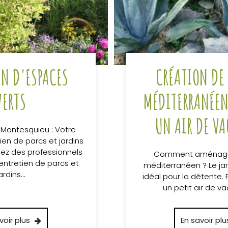
EN D'ESPACES
CRÉATION DE
VERTS
MÉDITERRANÉEN
UN AIR DE V
 Montesquieu : Votre
ien de parcs et jardins
hez des professionnels
Comment aménager
’entretien de parcs et
méditerranéen ? Le jard
ardins…
idéal pour la détente. 
un petit air de v
voir plus
En savoir plu