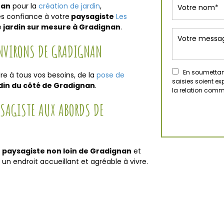
nan
pour la
création de jardin
,
es confiance à votre
paysagiste
Les
e
jardin sur mesure à Gradignan
.
ENVIRONS DE GRADIGNAN
En soumettant
e à tous vos besoins, de la
pose de
saisies soient e
rdin du côté de Gradignan
.
la relation comm
YSAGISTE AUX ABORDS DE
e
paysagiste non loin de Gradignan
et
un endroit accueillant et agréable à vivre.