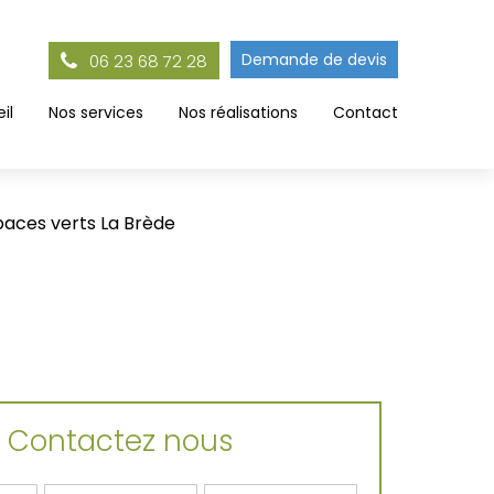
Demande de devis
06 23 68 72 28
il
Nos services
Nos réalisations
Contact
paces verts La Brède
Contactez nous