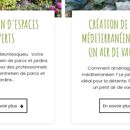
EN D'ESPACES
CRÉATION DE
VERTS
MÉDITERRANÉEN
UN AIR DE V
 Montesquieu : Votre
ien de parcs et jardins
hez des professionnels
Comment aménager
’entretien de parcs et
méditerranéen ? Le jard
ardins…
idéal pour la détente. 
un petit air de v
voir plus
En savoir plu