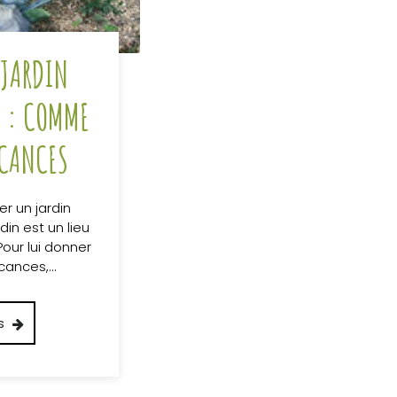
 JARDIN
 : COMME
ACANCES
 un jardin
in est un lieu
Pour lui donner
acances,…
s