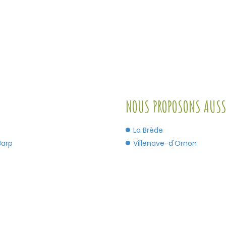
NOUS PROPOSONS AUSSI
La Brède
Barp
Villenave-d'Ornon