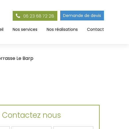
Demande de devis
06 23 68 72 28
il
Nos services
Nos réalisations
Contact
errasse Le Barp
Contactez nous