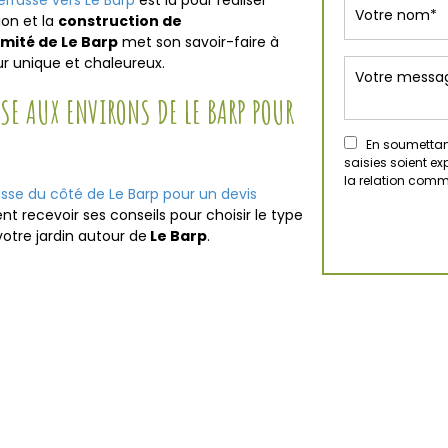
terrasse vers Le Barp
est là pour réaliser
ion et la
construction de
imité de Le Barp
met son savoir-faire à
eur unique et chaleureux.
SE AUX ENVIRONS DE LE BARP POUR
En soumettant
saisies soient e
la relation comm
asse du côté de Le Barp pour un devis
recevoir ses conseils pour choisir le type
votre jardin autour de
Le Barp
.